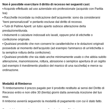
Non è possibile esercitare il diritto di recesso nei seguenti casi:
• Acquisto effettuato ad uso aziendale e/o professionale (acquisto con Partita
Iva)
• Racchette incordate su indicazione dell’acquirente: sono da considerarsi
“beni personalizzati” e pertanto escluse dal diritto di recesso.
• Tubi di Palline Aperti: un tubo aperto subisce alterazione della
prestazione/durata.
• Indumenti o calzature indossati e/o lavati, oppure privi di etichette o
confezione originale.
• Qualsiasi prodotto che non conservi le caratteristiche e le dotazioni originali
possedute al momento dell'acquisto (ad esempio l'ammanco di un'etichetta o
la semplice rottura della confezione).
• Qualsiasi prodotto che sia stato anche minimamente usato o che abbia subito
alterazione, manomissione, rottura, abrasione o semplice apertura di un sigillo
(ad esempio il rivestimento plastico del manico di una racchetta) e merce su
ordinazione.
Modalità di Rimborso
Ti rimborseremo il prezzo pagato per il prodotto restituito ai sensi del Diritto di
Recesso entro e non oltre 30 (trenta) giorni dalla avvenuta ricezione del tuo
reso.
Il rimborso avverrà seguendo la modalità di pagamento con cui è stato fatto.